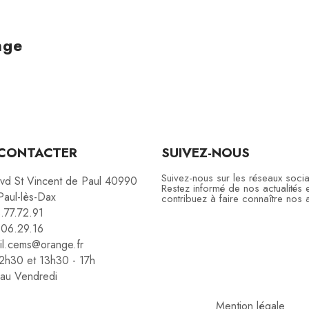
nge
CONTACTER
SUIVEZ-NOUS
Suivez-nous sur les réseaux soci
vd St Vincent de Paul 40990
Restez informé de nos actualités e
Paul-lès-Dax
contribuez à faire connaître nos a
.77.72.91
.06.29.16
il.cems@orange.fr
12h30 et 13h30 - 17h
 au Vendredi
Mention légale