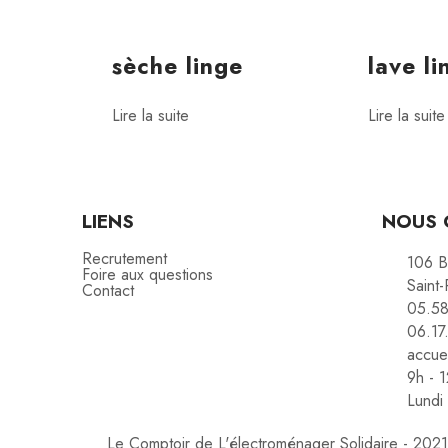
sèche linge
lave li
Lire la suite
Lire la suite
LIENS
NOUS 
Recrutement
106 B
Foire aux questions
Saint-
Contact
05.58
06.17
accue
9h - 
Lundi
Le Comptoir de L'électroménager Solidaire - 2021