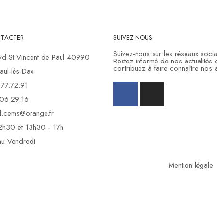
TACTER
SUIVEZ-NOUS
Suivez-nous sur les réseaux soci
vd St Vincent de Paul 40990
Restez informé de nos actualités e
contribuez à faire connaître nos a
Paul-lès-Dax
.77.72.91
.06.29.16
l.cems@orange.fr
2h30 et 13h30 - 17h
au Vendredi
Mention légale